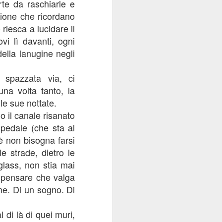
rte da raschiarle e
zione che ricordano
riesca a lucidare il
vi lì davanti, ogni
della lanugine negli
 spazzata via, ci
a volta tanto, la
le sue nottate.
o il canale risanato
ospedale (che sta al
hè non bisogna farsi
e strade, dietro le
iglass, non stia mai
 pensare che valga
one. Di un sogno. Di
 di là di quei muri,