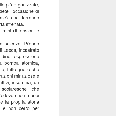
le più organizzate,
dete l’occasione di
rse) che terranno
rtà sfrenata.
lmini di tensioni e
la scienza. Proprio
i Leeds, incastrato
adino, espressione
lla bomba atomica,
e, tutto quello che
truzioni minuziose e
rattivi; insomma, un
scolaresche che
credevo che i musei
e la propria storia
mo e non certo per