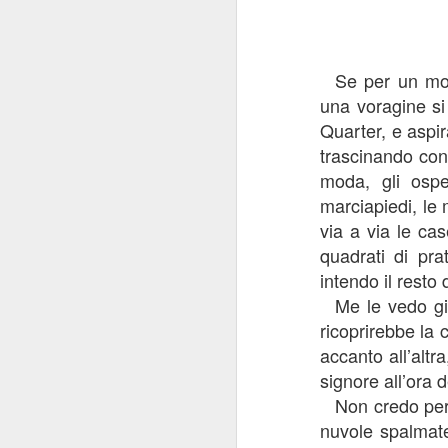
Se per un mo
una voragine si
Quarter, e aspi
trascinando con s
moda, gli ospe
marciapiedi, le 
via a via le ca
EDUCAZIONE
DEC
quadrati di pr
CATALANA
20
intendo il rest
Può accadere a tutti, prima
Me le vedo g
o dopo, di imbattersi in un
professore di cui si conserva un
ricoprirebbe la c
brutto ricordo. Magari perché ci
accanto all’altr
siamo sentiti incompresi, trattati
signore all’ora d
ingiustamente, o per semplice
antipatia. A me è capitato solo
Non credo per
J
una volta, nel corso della quarta
nuvole spalmate
ginnasio tra le mura di un istituto