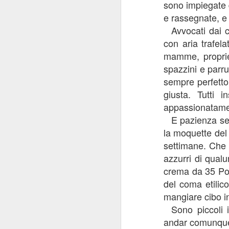
sono impiegate d
e rassegnate, e
es
de
Avvocati dai c
con aria trafela
mamme, proprieta
spazzini e parru
sempre perfetto
giusta. Tutti in
F
appassionatamen
E pazienza se 
la moquette del 
settimane. Che p
“L
ri
azzurri di qual
te
crema da 35 Po
del coma etilico
La
in
mangiare cibo i
ca
Sono piccoli 
andar comunque 
J