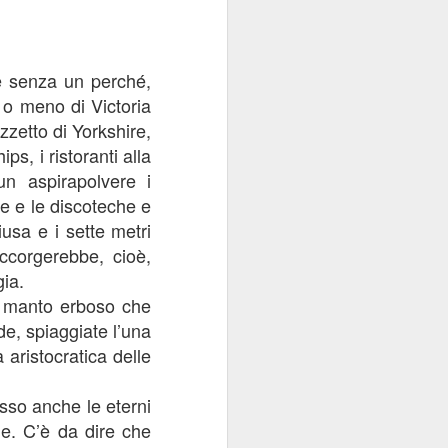
e senza un perché,
 o meno di Victoria
zetto di Yorkshire,
ips, i ristoranti alla
un aspirapolvere i
le e le discoteche e
usa e i sette metri
L'insonnia della
MAR
ccorgerebbe, cioè,
guerra: geopolitica e
3
ia.
ginnastica ritmica
l manto erboso che
Ho sempre dormito la notte prima
degli esami. Magari di un sonno
ide, spiaggiate l’una
agitato, leggero, fragile, ma che
 aristocratica delle
fosse capace di separare un
giorno da quello successivo: una
tregua di oblio da preoccupazioni
sso anche le eterni
e doveri, da sforzi di memoria e
le. C’è da dire che
crampi ai polpacci.