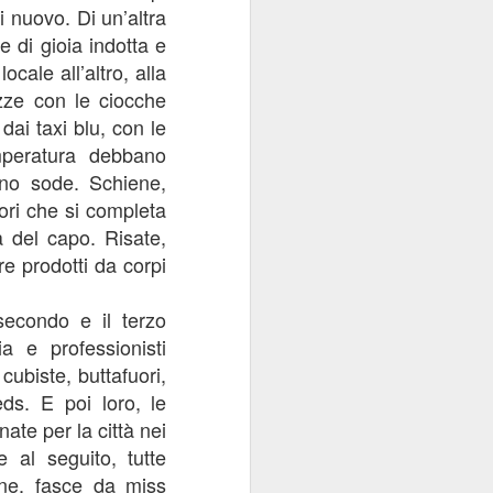
i nuovo. Di un’altra
 di gioia indotta e
ocale all’altro, alla
azze con le ciocche
dai taxi blu, con le
peratura debbano
meno sode. Schiene,
lori che si completa
à del capo. Risate,
e prodotti da corpi
secondo e il terzo
a e professionisti
 cubiste, buttafuori,
eds. E poi loro, le
ate per la città nei
 al seguito, tutte
ine, fasce da miss