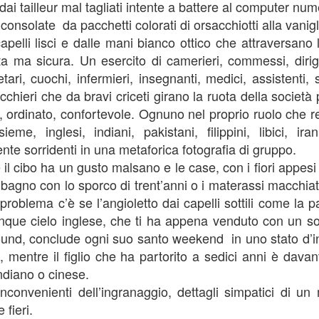
ai tailleur mal tagliati intente a battere al computer nume
sprovvista. Eppure non dovrei, dato che siamo a quota 41. Di
 consolate
da pacchetti colorati di orsacchiotti alla vanigl
tati intendo. E che sono nata in Sardegna, cioè a due passi dal
serto.
apelli lisci e dalle mani bianco ottico che attraversano
ta ma sicura. Un esercito di camerieri, commessi, dirige
ri, cuochi, infermieri, insegnanti, medici, assistenti, s
cchieri che da bravi criceti girano la ruota della società
, ordinato, confortevole. Ognuno nel proprio ruolo che r
sieme, inglesi, indiani, pakistani, filippini, libici, iran
La città appesa al cielo 0.2
EB
te sorridenti in una metaforica fotografia di gruppo.
19
Il tè di Emily è bollente e forte proprio come quello che ho bevuto
il cibo ha un gusto malsano e le case, con i fiori appesi
durante gli anni trascorsi nello Yorkshire.
bagno con lo sporco di trent’anni o i materassi macchiat
roblema c’è se l’angioletto dai capelli sottili come la pa
atte? Zucchero?” Mi domanda con la zeta aspra. “Tutt’e due grazie”
spondo afferrando un biscotto burroso. Poi mi alzo e mi avvicino alle
unque cielo inglese, che ti ha appena venduto con un s
le posate a terra o adagiate sopra i cavalletti.
und, conclude ogni suo santo weekend
in uno stato d’i
, mentre il figlio che ha partorito a sedici anni è davant
 stanza è sempre quella in cui anni fa frequentavo le sue lezioni di
glese, con i soffitti alti, la finestra affacciata sul porto e l’odore di
ndiano o cinese.
lamari che risale dal vicolo.
inconvenienti dell’ingranaggio, dettagli simpatici di u
La città appesa al cielo 0.1
fieri.
AN