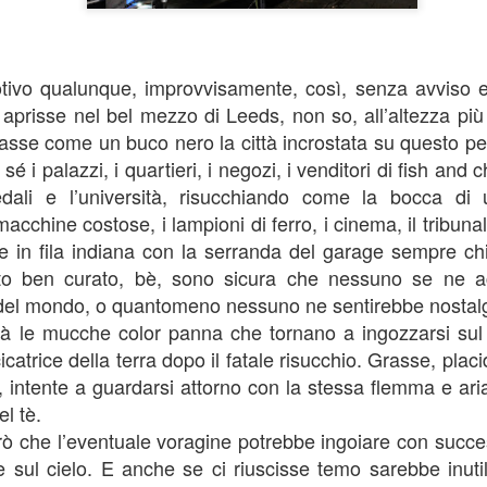
tivo qualunque, improvvisamente, così, senza avviso 
 aprisse nel bel mezzo di Leeds, non so, all’altezza più
rasse come un buco nero la città incrostata su questo pez
é i palazzi, i quartieri, i negozi, i venditori di fish and ch
dali e l’università, risucchiando come la bocca di 
macchine costose, i lampioni di ferro, i cinema, il tribuna
se in fila indiana con la serranda del garage sempre chi
LA CENSURA DELLA
GINETTO
JUL
JUL
ato ben curato, bè, sono sicura che nessuno se ne a
SPACCATA
14
22
Nonno Gino è nato nel
o del mondo, o quantomeno nessuno ne sentirebbe nostalg
Quando ho letto che la
gennaio del 1914, cento
ià le mucche color panna che tornano a ingozzarsi su
Federazione di ginnastica
anni prima di mio figlio Michele.
svizzera ha adottato un
Pur avendo curato intere
icatrice della terra dopo il fatale risucchio. Grasse, plac
“regolamento” che impone ai
generazioni di bambini cagliaritani
a, intente a guardarsi attorno con la stessa flemma e aria
fotografi elvetici di non immortale
e quartesi, riteneva che ai
el tè.
le ginnaste in pose “sensibili”
marmocchi si potesse prestare
ovvero con le gambe divaricate e
attenzione solo a partire dall’età in
ò che l’eventuale voragine potrebbe ingoiare con succe
Pelosita
UN
di farlo da angolazioni consone
cui sapessero usare il
 sul cielo. E anche se ci riuscisse temo sarebbe inuti
16
“Alicia, ho una domanda da farti, ma “pelosìta” significa qualcosa
per non sessualizzare le atlete,
congiuntivo.