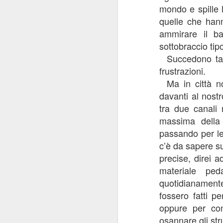
N
mondo e spille 
quelle che hann
ammirare il b
si
c
sottobraccio tip
Succedono tan
R
frustrazioni.
qu
ar
Ma in città n
davanti al nost
tra due canali 
M
massima della 
passando per le
c’è da sapere su
Co
ve
precise, direi a
ma
materiale pe
quotidianamente
fossero fatti p
oppure per con
osannare gli str