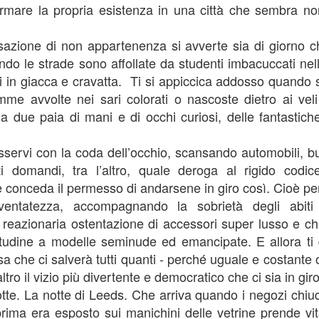
fermare la propria esistenza in una città che sembra n
2
Fa freddo questa mattina. Il parco è ancora silenzioso. Certi giorni
Mumy? Giocare a ai e ic?
vorrei restare a letto, sfogliare un libro, ciondolare per la casa,
rmi un secondo caffè. Poi però mi faccio forza, mi vesto, infilo
azione di non appartenenza si avverte sia di giorno ch
 che?”
ppotto e guanti e vengo qui a camminare. Il dottore è stato chiaro: se
o le strade sono affollate da studenti imbacuccati nell
n faccio un po’ di movimento, a breve mi ritroverò con il bastone, e io
i e ic”
 bastone proprio non lo voglio. E poi confesso che una volta che sono
i in giacca e cravatta.
Ti si appiccica addosso quando s
i tra gli alberi e il rumore del vento sono contento.
me avvolte nei sari colorati o nascoste dietro ai veli r
Hide and seek? Vuoi giocare a nascondino?”
 a due paia di mani e di occhi curiosi, delle fantastic
i, ai laic mucio”
sservi con la coda dell’occhio, scansando automobili, b
Se fossi qualcun altro
EB
o so che ti piace molto…però devi dire I like a lot oppure me gusta
ti domandi, tra l’altro, quale deroga al rigido codic
15
ucho…ok? Va bene, giochiamo cinque minuti, ma dopo doccia!”
A Michele
e conceda il permesso di andarsene in giro così. Cioè pe
così mi avvio al muro accanto alla cuci
 fossi qualcun altro, sarei un bambino che prende sul serio solo il
ventatezza, accompagnando la sobrietà degli abiti 
oco e ride quando lo sgridi; un bambino che sale sullo scivolo dalla
e reazionaria ostentazione di accessori super lusso e ch
rte in cui si scende e che parla con la bocca piena di cioccolato.
tudine a modelle seminude ed emancipate. E allora ti 
rei un bambino che raccoglie tesori riempendosi le tasche di pietre,
glie e conchiglie, che rincorre bolle di sapone, piccioni e palloni
a che ci salverà tutti quanti - perché uguale e costante 
lorati. Vorrei essere un bambino che sa ancora saltare per la gioia e
ltro il vizio più divertente e democratico che ci sia in giro
ede che un cuscino sopra la testa sia un nascondiglio perfetto.
otte. La notte di Leeds. Che arriva quando i negozi chiu
ima era esposto sui manichini delle vetrine prende vi
Generazione Zingara
AN