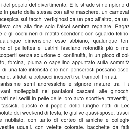
osi del popolo del divertimento. E le strade si riempiono d
8
Mio nonno materno era nato a Torino, da una famiglia di
e in parte della stessa con altre maschere, un carnevale
imprenditori che costruiva mattoni, e subito dopo la guerra decise
 rimanere in Sardegna, stregato da mia nonna e dalla sua terra. Anche
incespica sui tacchi vertiginosi da un pab all’altro, da un l
nonni di mia nonna materna venivano dal nord. Lei, di un’agiata
llievo che alla fine solo l’alcol sembra regalare. Rag
miglia bergamasca, decise di lasciare tutto e di seguire lui, un
 e gli occhi neri di matita scendono con sguardo felino 
struttore di organi, prima in Sicilia e poi a Cagliari. E lei, alla morte
ematura del marito volle restare nell’isola, nonostante non avesse
ualunque dimensione esse abbiano, qualunque tem
cun legame familiare.
ne di paillettes e lustrini fasciano rotondità più o 
scoperti senza soluzione di continuità, in un gioco di co
to, forcina, piuma o capellino appuntato sulla sommit
Il rovescio della luna
OV
i di una tale intensità che non penseresti possano esser
27
Quando cammino per la strada, ho l’abitudine di osservare le
cario, affidati a polpacci inesperti su trampoli firmati.
persone, ma non tanto quelle che vengono nella mia direzione,
uanto quelle che camminano davanti a me, mostrandomi le spalle.
anissime semi anoressiche e signore mature tra il 
vani molleggiati nei pantaloni cascanti alle ginocchi
rati nei sedili in pelle delle loro auto sportive, travestiti,
 tassisti, questo è il popolo delle lunghe notti di Le
olute dei weekend di festa, le giulive quasi-spose, trascin
ne nubilato, con tanto di corteo di amiche e colleghe
estite uguali, con velette colorate, bacchette da fat