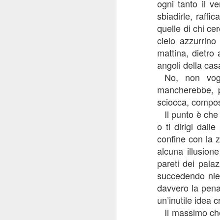
ogni tanto il v
religioso cagliaritano.
de
sbiadirle, raff
sp
Quell’anno iniziai la scuola tre
quelle di chi cerc
mesi dopo il resto della classe, a
cielo azzurrino
“N
dicembre, a causa dei mesi di
ch
ritiro con la nazionale italiana di
mattina, dietro 
ginnastica ritmica per un
angoli della cas
“E
campionato del mondo.
No, non vogl
“N
mancherebbe, p
A
ce
sciocca, compost
Il punto è che
o ti dirigi dall
st
un
confine con la z
alcuna illusion
La
pareti dei palaz
ep
fi
succedendo nien
davvero la pena 
un’inutile idea c
J
Il massimo che