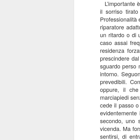
L’importante è
il sorriso tira
F
Professionalità 
“C
riparatore adat
an
un ritardo o di
de
caso assai freq
co
ch
residenza forza
prescindere dal
sguardo perso n
N
intorno. Seguon
prevedibili. Co
“S
oppure, il che
marciapiedi senz
“G
cede il passo o
“V
evidentemente 
og
secondo, uno sg
“
vicenda. Ma for
sentirsi, di en
A
“M