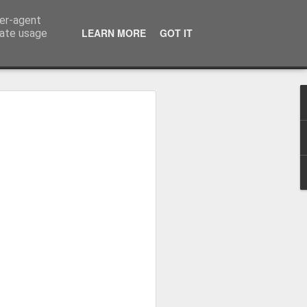
ser-agent
LEARN MORE
GOT IT
rate usage
OVE ORE DA "LAST
a e in pochi minuti compio i soliti gesti
rno senza neanche pensare: metto
re, oltrepasso porte automatiche, apro
luci. Dopo aver recuperato l’auto dal
to il traffico di Barcellona. È una bella
la prima che faccia veramente sentire di
 a prendere Stefano in ospedale e ci
zo a un campo da golf alle porte della
 lezione della mia vita di questa pratica
ostinatamente definisce sport. Nel
ing un podcast sui libri.