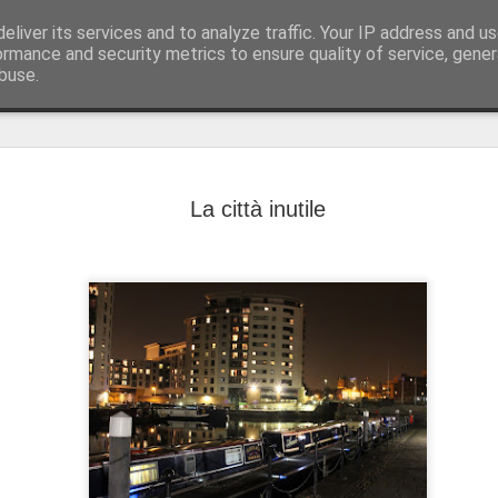
eliver its services and to analyze traffic. Your IP address and u
ormance and security metrics to ensure quality of service, gene
buse.
LE MIE N
MAY
OFUS"
1
La città inutile
h. 12:00 Esco di cas
che ripeto più volte al gio
l’allarme, prendo l’ascenso
cancelli elettrici, accendo 
parcheggio sotterraneo affron
giornata, soleggiata, forse 
essere in primavera. Passo
dirigiamo per la pausa pran
città. Mi aspetta la seconda
over quaranta che il mondo 
frattempo, ascolto in stream