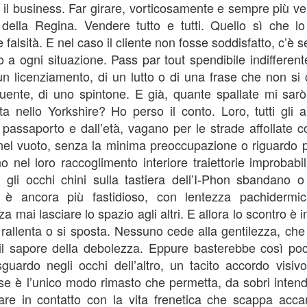
29
Cronache cagliaritane di chi parte, arriva o resta
 il business. Far girare, vorticosamente e sempre più velo
to della Regina. Vendere tutto e tutti. Quello sì che 
oto Nicola Cassanello
e falsità. E nel caso il cliente non fosse soddisfatto, c’è
abin crew preparing for landing please” la voce del comandante
to a ogni situazione. Pass par tout spendibile indifferen
nuncia l’imminente atterraggio, anticipando di pochi secondi la virata
 un licenziamento, di un lutto o di una frase che non si
ll’aereo sopra l’acqua increspata del Golfo degli Angeli. La
uente, di uno spintone. E già, quante spallate mi sar
municazione del pilota ha risvegliato la signora seduta alla mia destra
e scruta fuori dal finestrino con aria impaziente.
ta nello Yorkshire? Ho perso il conto. Loro, tutti gli a
 passaporto e dall’età, vagano per le strade affollate 
el vuoto, senza la minima preoccupazione o riguardo p
Quarantuno...non conto più per nessuno!
OV
13
“Mumy?”
o nel loro raccoglimento interiore traiettorie improbabil
n gli occhi chini sulla tastiera dell’I-Phon sbandano o
i?”
 è ancora più fastidioso, con lentezza pachidermic
a mai lasciare lo spazio agli altri. E allora lo scontro è 
io-ca-re”
 rallenta o si sposta. Nessuno cede alla gentilezza, che
uoi giocare? Mi dai cinque minuti? Sto rispondendo a dei messaggi,
il sapore della debolezza. Eppure basterebbe così poc
gi è il mio compleanno.”
uardo negli occhi dell’altro, un tacito accordo visiv
Ciuncumpagno?”
se è l’unico modo rimasto che permetta, da sobri intendo,
trare in contatto con la vita frenetica che scappa acca
Medaglia di ferro
PR
ichele o dici compleanno in italiano o cumpleaño in spagnolo… ok?”