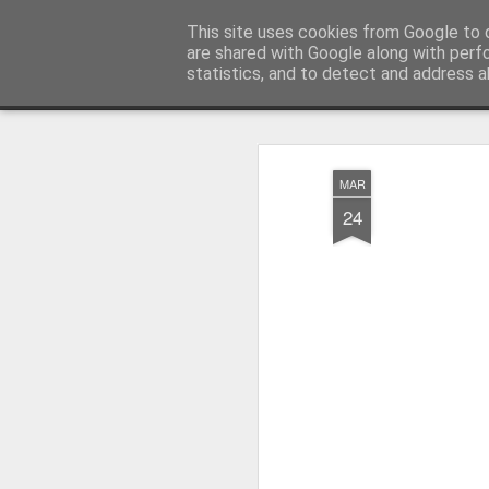
Angeli e Pietre
This site uses cookies from Google to d
are shared with Google along with perf
statistics, and to detect and address a
Magazine
Home page
MAR
24