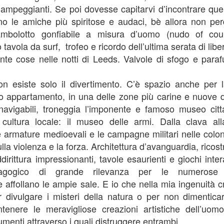
Ricordami
OV
lampeggianti. Se poi dovesse capitarvi d’incontrare quel
2
Quando ero bambina, verso la fine di ottobre, accompagnavo mia
o le amiche più spiritose e audaci, bè allora non per
nonna Wanda e sua sorella Mercede, al cimitero, per ripulire e
ambolotto gonfiabile a misura d’uomo (nudo of cou
stemare le tombe dei familiari scomparsi, in previsione della
ommemorazione del due novembre.
o tavola da surf,
trofeo e ricordo dell’ultima serata di libe
te cose nelle notti di Leeds. Valvole di sfogo e parafu
icordo che portavamo con noi una piccola scopa di paglia, come
elle che si usano per spazzare il caminetto, un paio di cesoie
rugginite e una bottiglia di plastica vuota.
on esiste solo il divertimento. C’è spazio anche per 
ro appartamento, in una delle zone più carine e nuove d
navigabili, troneggia l’imponente e famoso museo citt
La Trasferta
AR
cultura locale: il museo delle armi. Dalla clava a
24
Sessanta ore
 armature medioevali e le campagne militari nelle coloni
lla violenza e la forza. Architettura d’avanguardia, ricos
me tutte le trasferte che si rispettino, il nostro viaggio inizia un
nerdì mattina, poco dopo l’alba, nel momento in cui il bagaglio a
ddirittura impressionanti, tavole esaurienti e giochi inte
no viene chiuso nel retro del taxi diretto all’aeroporto.
dagogico di grande rilevanza per le numerose 
 affollano le ampie sale. E io che nella mia ingenuità 
er divulgare i misteri della natura o per non dimenticar
tenere le meravigliose creazioni artistiche dell’uo
umenti attraverso i quali distruggere entrambi.