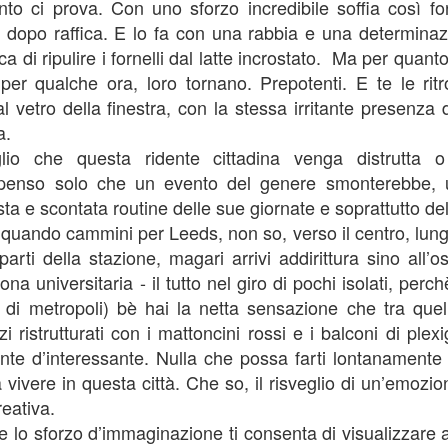
ento ci prova. Con uno sforzo incredibile soffia così fo
in castigliano?” le domando mentre il cameriere
sono andata indietro con la
l chiringuito posa sul tavolino di plastica affondato nella sabbia le due
memoria alla ricerca di uno scatto,
ica dopo raffica. E lo fa con una rabbia e una determina
remute d’arancia.
di un’immagine che avesse in
a di ripulire i fornelli dal latte incrostato.
Ma per quanto 
qualche modo potuto urtare la mia
 per qualche ora, loro tornano. Prepotenti. E te le ritro
o, direi di no” mi risponde senza distogliere lo sguardo dai bambini
sensibilità di ex-ginnasta e di
e giocano sul bagnasciuga poco distanti da noi.
donna; mi sono domandata se mi
al vetro della finestra, con la stessa irritante presenza 
fosse mai capitato di pensare,
a.
 in catalano?”
davanti a un
io che questa ridente cittadina venga distrutta o
eppure” mi dice, questa volta strizzando gli occhi, come se stesse
enso solo che un evento del genere smonterebbe, un
Cala Fico
UG
rcando il significato di quella parola nel database cerebrale.
a e scontata routine delle sue giornate e soprattutto del
11
Se un giorno vi andasse di visitare un posto fuori dal mondo,
 quando cammini per Leeds, non so, verso il centro, lung
dovreste andare a Cala fico. Da Cagliari dovreste prendere la
e parti della stazione, magari arrivi addirittura sino all’
rada verso Iglesias, la zona mineraria della Sardegna e poi salire su
o dei traghetti in partenza da Porto Scuso o da Calasetta.
ona universitaria - il tutto nel giro di pochi isolati, perc
e di metropoli) bè hai la netta sensazione che tra quell
 traversata con mare tranquillo dura circa una quarantina di minuti,
zi ristrutturati con i mattoncini rossi e i balconi di plex
pure una volta sbarcati a Carloforte avrete l’impressione di essere
niti su un’isola molto più lontana di quella di Peter Pan.
te d’interessante. Nulla che possa farti lontanamente
vivere in questa città. Che so, il risveglio di un’emozi
reativa.
Caldo
UL
 lo sforzo d’immaginazione ti consenta di visualizzare al
1
Ogni volta, quando scoppia il caldo violento, vengo colta alla