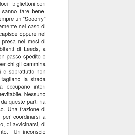
ci i bigliettoni con
lo sanno fare bene.
 sempre un “Sooorry”
temente nel caso di
 capisce oppure nel
ò presa nei mesi di
bitanti di Leeds, a
con passo spedito e
er chi gli cammina
i e soprattutto non
 tagliano la strada
a occupano interi
inevitabile. Nessuno
 da queste parti ha
o. Una frazione di
o per coordinarsi a
 di avvicinarsi, di
nto.
Un inconscio