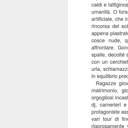
caldi e lattigin
umanità. O fors
di
artificiale, che 
i 
rincorsa del so
fa
appena piastrate
co
pr
cosce nude, q
al
affrontare. Gon
spalle, decolté 
con un cerchiet
N
urla, schiamazz
in equilibrio pre
q
Ragazze giov
matrimonio, gio
orgogliosi incast
dj, camerieri e
protagoniste ass
vari tour di fi
rigorosamente v