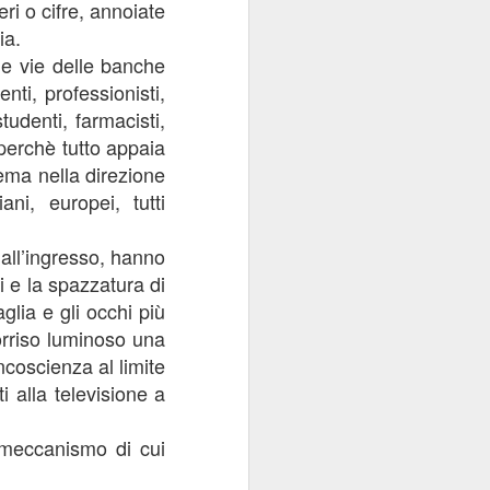
ri o cifre, annoiate
ia.
 le vie delle banche
nti, professionisti,
tudenti, farmacisti,
 perchè tutto appaia
ema nella direzione
iani, europei, tutti
 all’ingresso, hanno
i e la spazzatura di
glia e gli occhi più
orriso luminoso una
ncoscienza al limite
i alla televisione a
n meccanismo di cui