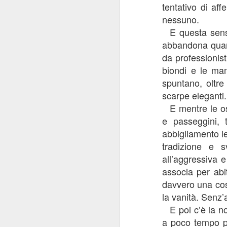
tentativo di af
“
nessuno.
be
E questa sens
“A
ca
abbandona quand
no
“A
il
da professionist
qu
biondi e le mam
“
spuntano, oltre
“S
scarpe eleganti.
E mentre le o
F
“L
e passeggini, 
m
abbigliamento l
E 
Se
tradizione e s
gi
all’aggressiva 
pa
associa per abi
Sa
fo
davvero una cos
co
la vanità. Senz’a
cr
E poi c’è la n
a poco tempo pr
J