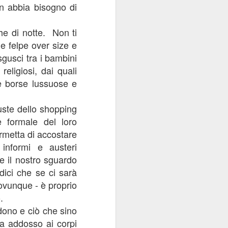
on abbia bisogno di
e di notte.
Non ti
e felpe over size e
gusci tra i bambini
eligiosi, dai quali
he borse lussuose e
uste dello shopping
e formale del loro
rmetta di accostare
informi e austeri
e il nostro sguardo
dici che se ci sarà
ovunque - è proprio
.
dono e ciò che sino
ta addosso ai corpi