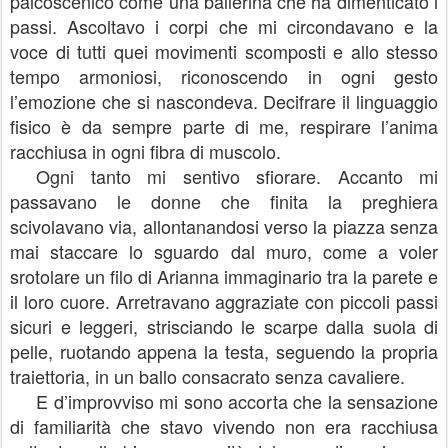
palcoscenico come una ballerina che ha dimenticato i
passi. Ascoltavo i corpi che mi circondavano e la
voce di tutti quei movimenti scomposti e allo stesso
tempo armoniosi, riconoscendo in ogni gesto
l’emozione che si nascondeva. Decifrare il linguaggio
fisico è da sempre parte di me, respirare l’anima
racchiusa in ogni fibra di muscolo.
Ogni tanto mi sentivo sfiorare. Accanto mi
passavano le donne che finita la preghiera
scivolavano via, allontanandosi verso la piazza senza
mai staccare lo sguardo dal muro, come a voler
srotolare un filo di Arianna immaginario tra la parete e
il loro cuore. Arretravano aggraziate con piccoli passi
sicuri e leggeri, strisciando le scarpe dalla suola di
pelle, ruotando appena la testa, seguendo la propria
traiettoria, in un ballo consacrato senza cavaliere.
E d’improvviso mi sono accorta che la sensazione
di familiarità che stavo vivendo non era racchiusa