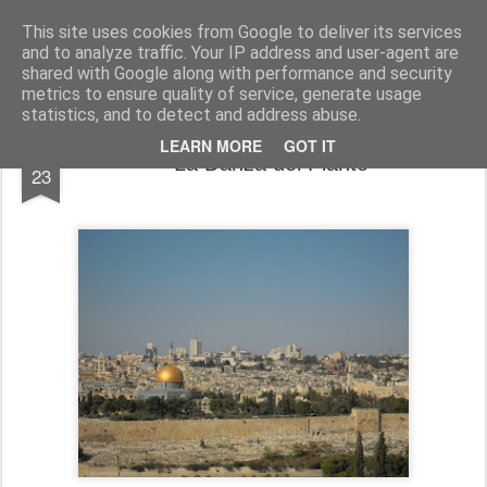
Angeli e Pietre
This site uses cookies from Google to deliver its services
and to analyze traffic. Your IP address and user-agent are
Home page
shared with Google along with performance and security
metrics to ensure quality of service, generate usage
statistics, and to detect and address abuse.
MAR
LEARN MORE
GOT IT
La Danza del Pianto
23